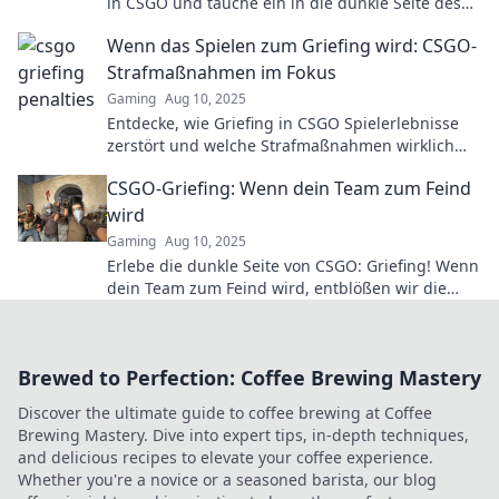
in CSGO und tauche ein in die dunkle Seite des
Spiels! Sei gewarnt!
Wenn das Spielen zum Griefing wird: CSGO-
Strafmaßnahmen im Fokus
Gaming
Aug 10, 2025
Entdecke, wie Griefing in CSGO Spielerlebnisse
zerstört und welche Strafmaßnahmen wirklich
helfen! Jetzt mehr erfahren!
CSGO-Griefing: Wenn dein Team zum Feind
wird
Gaming
Aug 10, 2025
Erlebe die dunkle Seite von CSGO: Griefing! Wenn
dein Team zum Feind wird, entblößen wir die
besten Strategien gegen fiese Teammates.
Brewed to Perfection: Coffee Brewing Mastery
Discover the ultimate guide to coffee brewing at Coffee
Brewing Mastery. Dive into expert tips, in-depth techniques,
and delicious recipes to elevate your coffee experience.
Whether you're a novice or a seasoned barista, our blog