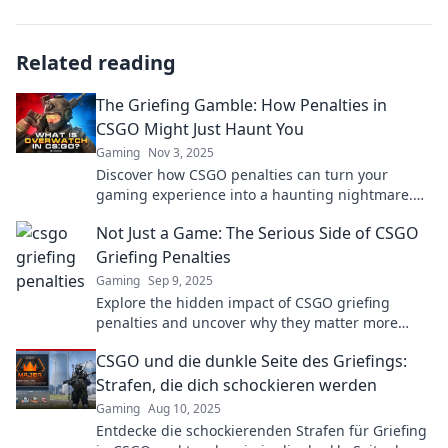
Related reading
The Griefing Gamble: How Penalties in
CSGO Might Just Haunt You
Gaming
Nov 3, 2025
Discover how CSGO penalties can turn your
gaming experience into a haunting nightmare.
Are you ready to gamble with your rank?
Not Just a Game: The Serious Side of CSGO
Griefing Penalties
Gaming
Sep 9, 2025
Explore the hidden impact of CSGO griefing
penalties and uncover why they matter more
than just a game. Dive in for shocking insights!
CSGO und die dunkle Seite des Griefings:
Strafen, die dich schockieren werden
Gaming
Aug 10, 2025
Entdecke die schockierenden Strafen für Griefing