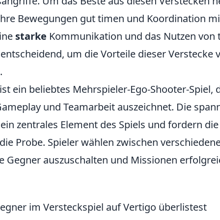
ngriffe. Um das Beste aus diesen Verstecken h
r ihre Bewegungen gut timen und Koordination m
Eine
starke
Kommunikation und das Nutzen von t
entscheidend, um die Vorteile dieser Verstecke v
.
ist ein beliebtes Mehrspieler-Ego-Shooter-Spiel, 
 Gameplay und Teamarbeit auszeichnet. Die spa
ein zentrales Element des Spiels und fordern die
f die Probe. Spieler wählen zwischen verschieden
e Gegner auszuschalten und Missionen erfolgrei
egner im Versteckspiel auf Vertigo überlistest