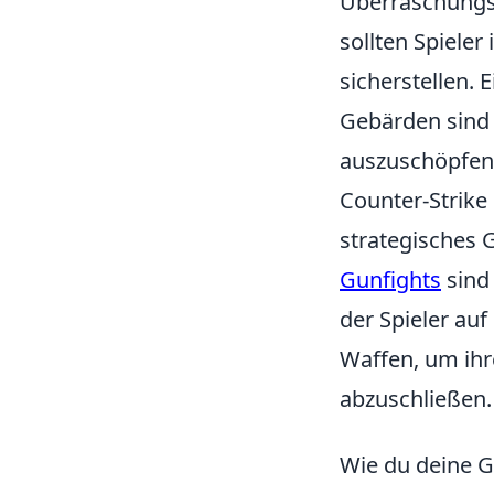
Überraschungsa
sollten Spiele
sicherstellen. 
Gebärden sind 
auszuschöpfen
Counter-Strike 
strategisches
Gunfights
sind 
der Spieler au
Waffen, um ihr
abzuschließen.
Wie du deine G