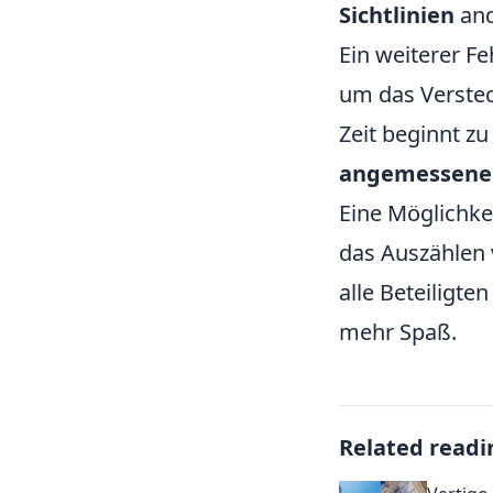
Sichtlinien
and
Ein weiterer F
um das Verstec
Zeit beginnt zu
angemessene 
Eine Möglichke
das Auszählen 
alle Beteiligte
mehr Spaß.
Related readi