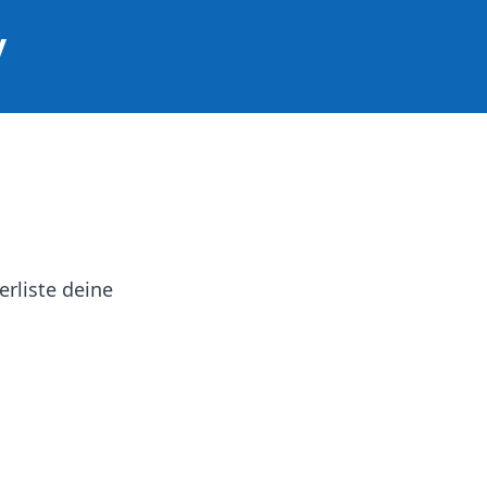
y
erliste deine