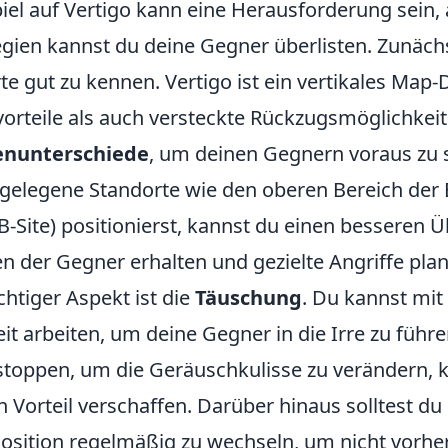
iel auf Vertigo kann eine Herausforderung sein,
egien kannst du deine Gegner überlisten. Zunächs
rte gut zu kennen. Vertigo ist ein vertikales Map-
rteile als auch versteckte Rückzugsmöglichkeite
nunterschiede
, um deinen Gegnern voraus zu 
 gelegene Standorte wie den oberen Bereich der 
-Site) positionierst, kannst du einen besseren Ü
 der Gegner erhalten und gezielte Angriffe pla
chtiger Aspekt ist die
Täuschung
. Du kannst mi
it arbeiten, um deine Gegner in die Irre zu führ
 stoppen, um die Geräuschkulisse zu verändern, 
 Vorteil verschaffen. Darüber hinaus solltest d
Position regelmäßig zu wechseln, um nicht vorhe