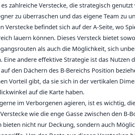
 es zahlreiche Verstecke, die strategisch genutz
ner zu überraschen und das eigene Team zu un
n Verstecke befindet sich auf der A-Seite, wo Spi
reich lauern können. Dieses Versteck bietet sowo
Zugangsrouten als auch die Möglichkeit, sich unb
 Eine andere effektive Strategie ist das Nutzen 
 auf den Dächern des B-Bereichs Position bezieh
en Vorteil gibt, da sie sich in der vertikalen D
ickwinkel auf die Karte haben.
e gerne im Verborgenen agieren, ist es wichtig, 
 Verstecke wie die enge Gasse zwischen den B-
ieten nicht nur Deckung, sondern auch Möglic