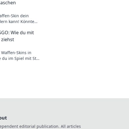
raschen
affen-Skin dein
dern kann! Könnte
inen Klick entfernt
SGO: Wie du mit
s!
t ziehst
 Waffen-Skins in
du im Spiel mit Stil
berhand behältst!
out
ependent editorial publication. All articles