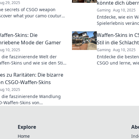
könnte dich über
ug 29, 2025
he secrets of CSGO weapon
Gaming
Aug 10, 2025
iscover what your camo couture
Entdecke, wie ein W
about your personality and style
Spielerlebnis verän
ame.
Glück im Spiel nur e
ffen-Skins: Die
Waffen-Skins in C
sein? Finde es herau
hriebene Mode der Gamer
Stil in die Schlach
ug 10, 2025
Gaming
Aug 10, 2025
 die faszinierende Welt der
Entdecke die besten
fen-Skins und wie sie den Stil
CSGO und lerne, wie 
r revolutionieren! Sei Teil des
und Gleicheit die O
es zu Raritäten: Die bizarre
on CSGO-Waffen-Skins
ug 10, 2025
 die faszinierende Wandlung
-Waffen-Skins von
gen zu begehrten Raritäten!
se voller Überraschungen!
Explore
Ab
Home
Ind