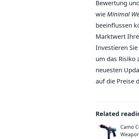
Bewertung und 
wie
Minimal W
beeinflussen kö
Marktwert Ihre
Investieren Sie
um das Risiko z
neuesten Updat
auf die Preise
Related readi
Camo C
Weapon 