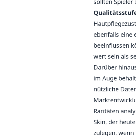
sollten Spiele
Qualitätsstuf
Hautpflegezus
ebenfalls eine
beeinflussen k
wert sein als 
Darüber hinaus 
im Auge behalt
nützliche Date
Marktentwicklu
Raritäten analy
Skin, der heute
zulegen, wenn 