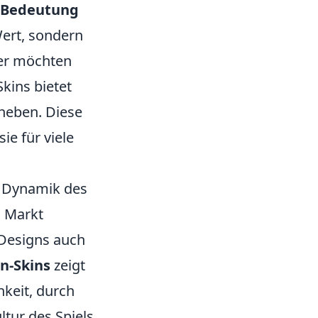
 Bedeutung
Wert, sondern
ler möchten
kins bietet
uheben. Diese
e für viele
n Dynamik des
m Markt
 Designs auch
n-Skins
zeigt
hkeit, durch
ltur des Spiels