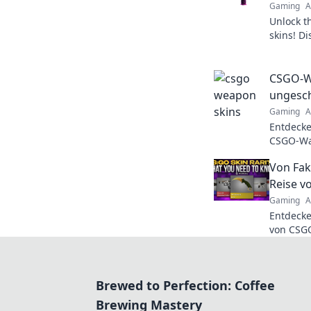
Gaming
A
Unlock t
skins! D
reveals 
in the g
CSGO-Wa
ungesc
Gaming
A
Entdecke
CSGO-Waf
der Game
Von Fak
Trends!
Reise v
Gaming
A
Entdecke
von CSGO
Fälschun
Eine Rei
Brewed to Perfection: Coffee
Brewing Mastery