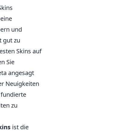
Skins
eine
hern und
t gut zu
esten Skins auf
en Sie
eta angesagt
ber Neuigkeiten
fundierte
iten zu
kins
ist die