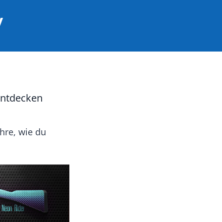
y
entdecken
hre, wie du