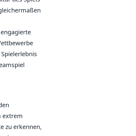
 gleichermaßen
e engagierte
Wettbewerbe
Spielerlebnis
Teamspiel
 den
m extrem
e zu erkennen,