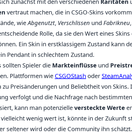
r sich zunächst mit den verschiedenen
Raritäten
en
vertraut machen, die in CSGO-Skins vorkomm
tände, wie
Abgenutzt
,
Verschlissen
und
Fabrikneu
 entscheidende Rolle, da sie den Wert eines Skin
önnen. Ein Skin in erstklassigem Zustand kann d
sein Pendant in schlechtem Zustand.
sollten Spieler die
Markteinflüsse
und
Preistr
en. Plattformen wie
CSGOStash
oder
SteamAnal
n zu Preisänderungen und Beliebtheit von Skins
ng verfolgt und die Nachfrage nach bestimmten
siert, kann man potenzielle
versteckte Werte
en
 vielleicht wenig wert ist, könnte in der Zukunft 
er seltener wird oder die Community ihn schätzt.