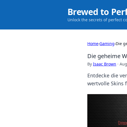
Brewed to Per
Unlock the secrets of perfect c
Home
›
Gaming
›
Die g
Die geheime We
By
Isaac Brown
·
Aug
Entdecke die ve
wertvolle Skins 