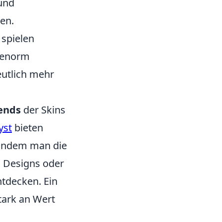
und
en.
, spielen
s enorm
eutlich mehr
ends
der Skins
yst
bieten
. Indem man die
 Designs oder
tdecken. Ein
stark an Wert