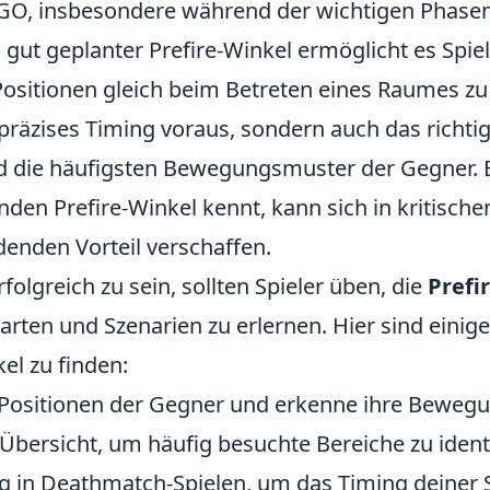
GO, insbesondere während der wichtigen Phase
n gut geplanter Prefire-Winkel ermöglicht es Spie
ositionen gleich beim Betreten eines Raumes zu 
 präzises Timing voraus, sondern auch das richti
d die häufigsten Bewegungsmuster der Gegner. Ei
nden Prefire-Winkel kennt, kann sich in kritisc
denden Vorteil verschaffen.
olgreich zu sein, sollten Spieler üben, die
Prefi
arten und Szenarien zu erlernen. Hier sind einig
el zu finden:
Positionen der Gegner und erkenne ihre Beweg
Übersicht, um häufig besuchte Bereiche zu identi
 in Deathmatch-Spielen, um das Timing deiner 