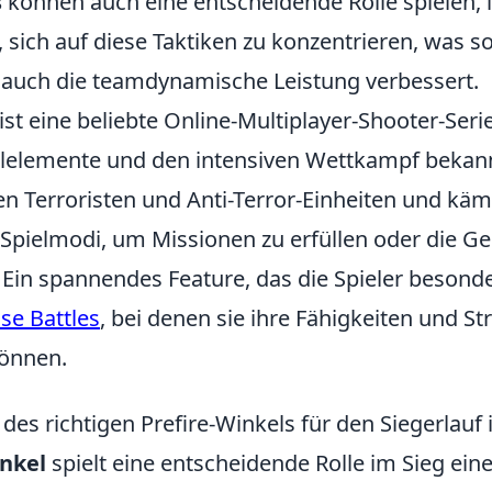
s
können auch eine entscheidende Rolle spielen, 
, sich auf diese Taktiken zu konzentrieren, was s
ls auch die teamdynamische Leistung verbessert.
ist eine beliebte Online-Multiplayer-Shooter-Serie,
elelemente und den intensiven Wettkampf bekannt
n Terroristen und Anti-Terror-Einheiten und käm
Spielmodi, um Missionen zu erfüllen oder die G
 Ein spannendes Feature, das die Spieler besonde
se Battles
, bei denen sie ihre Fähigkeiten und St
können.
des richtigen Prefire-Winkels für den Siegerlauf
inkel
spielt eine entscheidende Rolle im Sieg ein