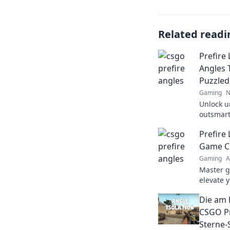
Related readi
Prefire
Angles 
Puzzled
Gaming
N
Unlock u
outsmart 
will lea
Prefire 
boost yo
Game C
Gaming
A
Master 
elevate y
expert ti
Die am 
CSGO Pr
Sterne-