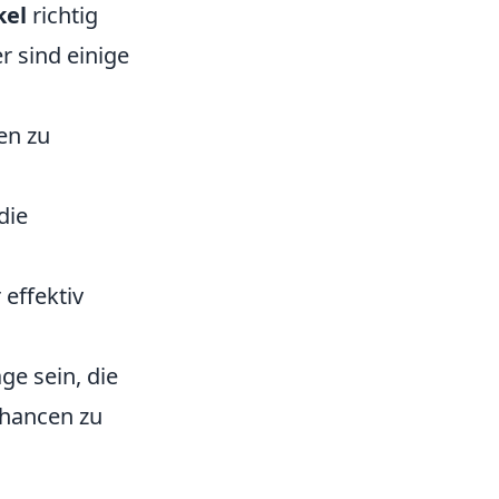
kel
richtig
r sind einige
en zu
die
effektiv
ge sein, die
chancen zu