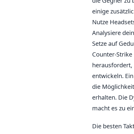
die Gegner zu 
einige zusätzli
Nutze Headsets
Analysiere dei
Setze auf Gedu
Counter-Strike 
herausfordert,
entwickeln. Ein
die Möglichkei
erhalten. Die 
macht es zu e
Die besten Takt