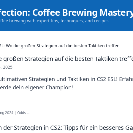
fection: Coffee Brewing Master
offee brewing with expert tips, techniques, and recipes.
SL: Wo die großen Strategien auf die besten Taktiken treffen
 großen Strategien auf die besten Taktiken treff
5, 2025
ultimativen Strategien und Taktiken in CS2 ESL! Erfahr
erde dein eigener Champion!
ng 2024 | Odds ...
 der Strategien in CS2: Tipps für ein besseres 