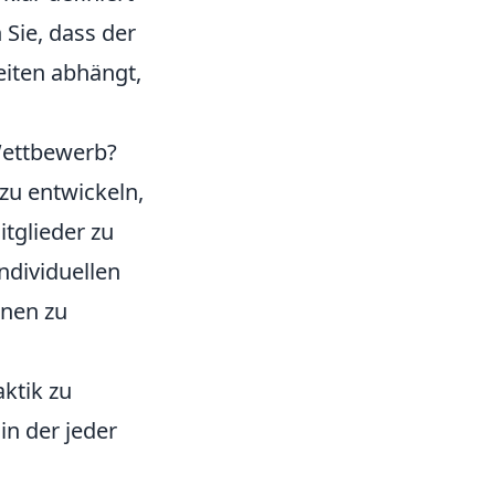
 Sie, dass der
eiten abhängt,
-Wettbewerb?
zu entwickeln,
tglieder zu
individuellen
onen zu
ktik zu
in der jeder