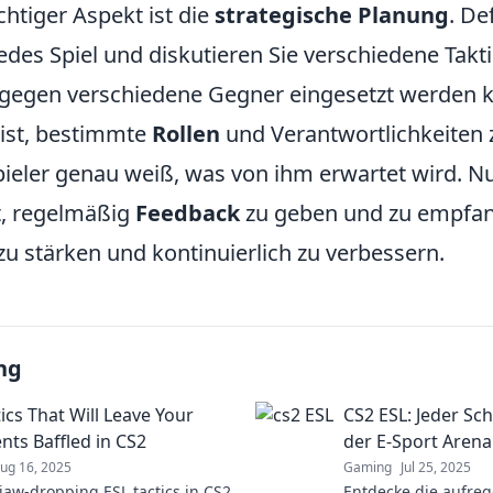
chtiger Aspekt ist die
strategische Planung
. De
 jedes Spiel und diskutieren Sie verschiedene Tak
e gegen verschiedene Gegner eingesetzt werden 
 ist, bestimmte
Rollen
und Verantwortlichkeiten 
pieler genau weiß, was von ihm erwartet wird. N
t, regelmäßig
Feedback
zu geben und zu empfan
 stärken und kontinuierlich zu verbessern.
ng
ics That Will Leave Your
CS2 ESL: Jeder Sch
ts Baffled in CS2
der E-Sport Arena
ug 16, 2025
Gaming
Jul 25, 2025
jaw-dropping ESL tactics in CS2
Entdecke die aufre