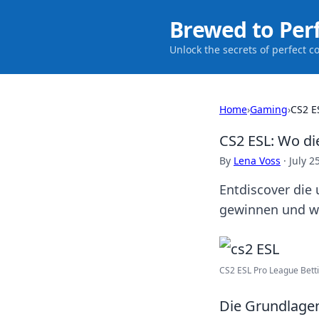
Brewed to Per
Unlock the secrets of perfect c
Home
›
Gaming
›
CS2 E
CS2 ESL: Wo die
By
Lena Voss
·
July 2
Entdiscover die 
gewinnen und w
CS2 ESL Pro League Betti
Die Grundlagen