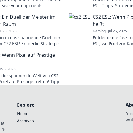
l leave your opponents
ESL! Tipps, Strategi
ed and scrambling for answers!
für deinen Sieg in 
 Ein Duell der Meister im
CS2 ESL: Wenn Pi
 the secrets now!
wissen musst!
en Raum
heißt
ul 25, 2025
Gaming
Jul 25, 2025
in in das spannende Duell der
Entdecke die faszin
in CS2 ESL! Entdecke Strategien,
ESL, wo Pixel zur K
ts und die besten Momente im
Tipps, Tricks und j
: Wenn Pixel auf Prestige
n Raum!
warten auf dich!
un 8, 2025
 die spannende Welt von CS2
ixel auf Prestige treffen! Tipps,
es und spannende Insights
uf dich!
Explore
Ab
Home
Ind
wri
Archives
 at
in-