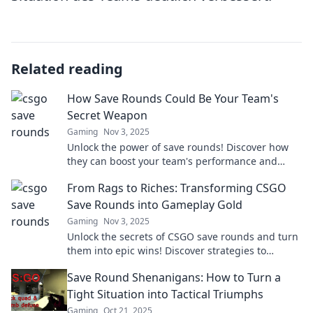
Related reading
How Save Rounds Could Be Your Team's
Secret Weapon
Gaming
Nov 3, 2025
Unlock the power of save rounds! Discover how
they can boost your team's performance and
become your ultimate secret weapon for success.
From Rags to Riches: Transforming CSGO
Save Rounds into Gameplay Gold
Gaming
Nov 3, 2025
Unlock the secrets of CSGO save rounds and turn
them into epic wins! Discover strategies to
transform every loss into gameplay gold.
Save Round Shenanigans: How to Turn a
Tight Situation into Tactical Triumphs
Gaming
Oct 21, 2025