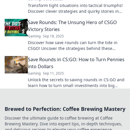
Transform tight situations into tactical triumphs!
Discover clever strategies and quirky stories in
Save Round Shenanigans for ultimate success!
Save Rounds: The Unsung Hero of CSGO
Victory Stories
Gaming
Sep 18, 2025
Discover how save rounds can turn the tide in
CSGO! Uncover the strategies behind these
unsung heroes of victory and elevate your game!
Save Rounds in CS:GO: How to Turn Pennies
into Dollars
Gaming
Sep 11, 2025
Unlock the secrets to saving rounds in CS:GO and
learn how to turn small investments into big
rewards—start maximizing your gameplay today!
Brewed to Perfection: Coffee Brewing Mastery
Discover the ultimate guide to coffee brewing at Coffee
Brewing Mastery. Dive into expert tips, in-depth techniques,
and delicious recipes to elevate your coffee experience.