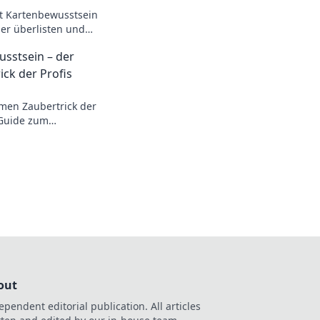
it Kartenbewusstsein
er überlisten und
kannst! Schritt für
sstsein – der
ck der Profis
men Zaubertrick der
 Guide zum
in CSGO –
l sofort!
out
ependent editorial publication. All articles