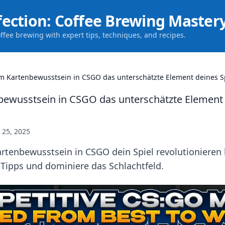
fection: Coffee Brewing Master
offee brewing with expert tips, techniques, and recipes.
 Kartenbewusstsein in CSGO das unterschätzte Element deines Spi
wusstsein in CSGO das unterschätzte Element 
y 25, 2025
rtenbewusstsein in CSGO dein Spiel revolutionieren k
Tipps und dominiere das Schlachtfeld.