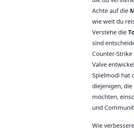
Achte auf die
M
wie weit du re
Verstehe die
T
sind entscheid
Counter-Strike 
Valve entwicke
Spielmodi hat d
diejenigen, di
möchten, einsc
und Communitys
Wie verbessere