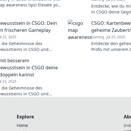
ap awareness tips! Elevate your
Entdecke, wie du m
d dominate your opponents
in CSGO deine Gegn
unbesiegbar werden 
ewusstsein in CSGO: Dein
CSGO: Kartenbewu
Schritt zum Erfolg!
m frischeren Gameplay
geheime Zaubertri
ul 25, 2025
Gaming
Jul 25, 2025
 die Geheimnisse des
Entdecke den gehei
ewusstseins in CSGO und
Profis mit unserem
re dein Gameplay sofort! Werde
Kartenbewusstsein 
mit besserem
ter auf der Karte!
verbessere dein Spie
ewusstsein in CSGO deine
erdoppeln kannst
ul 25, 2025
 die Geheimnisse des
ewusstseins in CSGO und
e deine Kills—tipps, die du
rpassen darfst!
Explore
Ab
Home
Ind