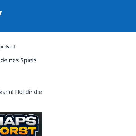
y
els ist
deines Spiels
ann! Hol dir die