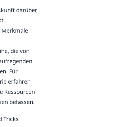
skunft darüber,
t.
e Merkmale
ihe, die von
d aufregenden
en. Für
rie erfahren
ele Ressourcen
ien befassen.
 Tricks