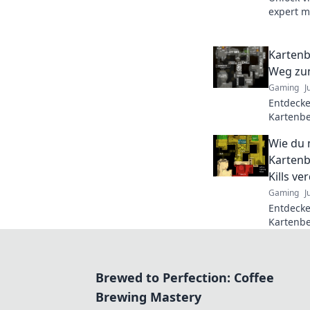
expert m
game an
today!
Kartenb
Weg zu
Gaming
J
Entdecke
Kartenb
verbesse
Wie du 
zum Meis
Kartenb
Kills v
Gaming
J
Entdecke
Kartenb
verdoppl
nicht ve
Brewed to Perfection: Coffee
Brewing Mastery