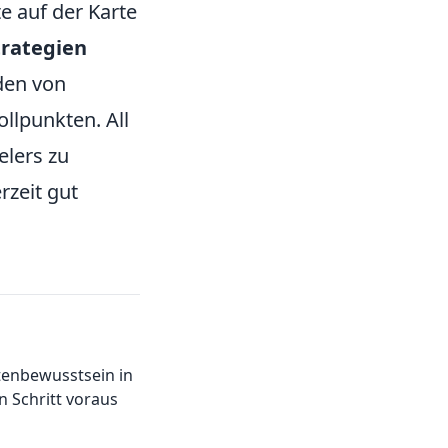
e auf der Karte
trategien
den von
llpunkten. All
elers zu
rzeit gut
tenbewusstsein in
 Schritt voraus