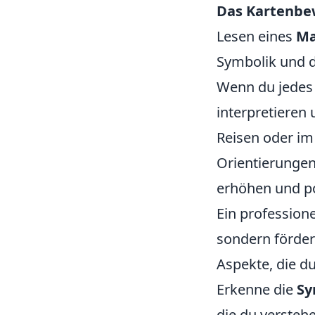
Das Kartenbe
Lesen eines
Ma
Symbolik und d
Wenn du jede
interpretieren 
Reisen oder im 
Orientierungen
erhöhen und po
Ein profession
sondern förder
Aspekte, die du
Erkenne die
Sy
die du verstehe