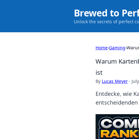
Brewed to Per
Unlock the secrets of perfect c
Home
›
Gaming
›
Warum
Warum Kartenbe
ist
By
Lucas Meyer
·
Jul
Entdecke, wie Ka
entscheidenden 