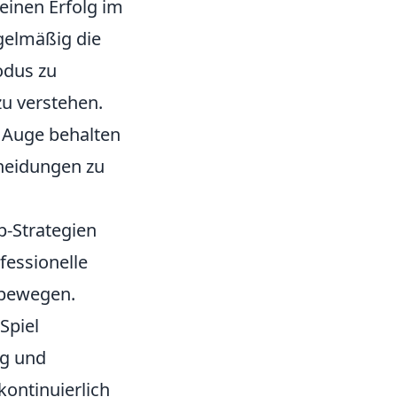
einen Erfolg im
egelmäßig die
odus zu
u verstehen.
im Auge behalten
cheidungen zu
p-Strategien
fessionelle
e bewegen.
 Spiel
ig und
kontinuierlich