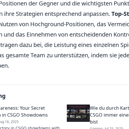
e Positionen der Gegner und die wichtigsten Punkt
 ihre Strategien entsprechend anpassen.
Top-S
Nutzen von Hochground-Positionen, das Vermei
n und das Einnehmen von entscheidenden Kontro
tragen dazu bei, die Leistung eines einzelnen Spi
as gesamte Team zu unterstützen, indem sie jede
ben.
ng
reness: Your Secret
Wie du durch Kar
 in CSGO Showdowns
CSGO immer einen
bist
ug 16, 2025
ictory in CSGO showdowns with
Gaming
Jul 25, 2025