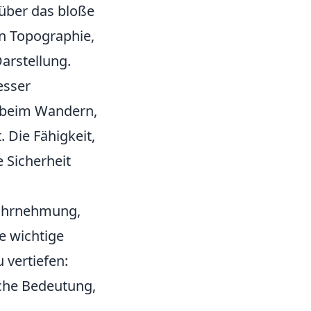
t über das bloße
on Topographie,
arstellung.
esser
es beim Wandern,
 Die Fähigkeit,
 Sicherheit
Wahrnehmung,
e wichtige
 vertiefen:
sche Bedeutung,