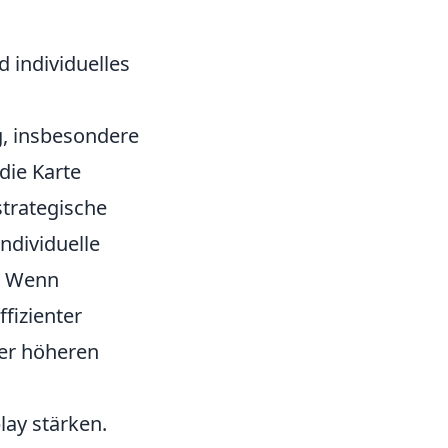
 individuelles
g, insbesondere
 die Karte
strategische
ndividuelle
h. Wenn
fizienter
er höheren
lay stärken.