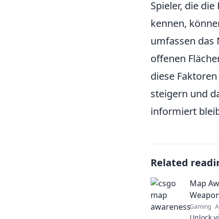
Spieler, die di
kennen, können
umfassen das 
offenen Fläche
diese Faktoren 
steigern und d
informiert blei
Related readi
Map Awa
Weapon
Gaming
A
Unlock v