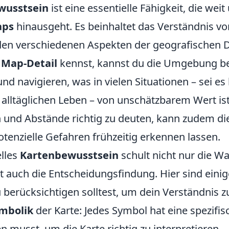
wusstsein
ist eine essentielle Fähigkeit, die wei
ps
hinausgeht. Es beinhaltet das Verständnis v
en verschiedenen Aspekten der geografischen D
s
Map-Detail
kennst, kannst du die Umgebung b
und navigieren, was in vielen Situationen – sei 
alltäglichen Leben – von unschätzbarem Wert ist.
 und Abstände richtig zu deuten, kann zudem die
tenzielle Gefahren frühzeitig erkennen lassen.
elles
Kartenbewusstsein
schult nicht nur die 
t auch die Entscheidungsfindung. Hier sind einig
 berücksichtigen solltest, um dein Verständnis zu
mbolik
der Karte: Jedes Symbol hat eine spezifi
n musst, um die Karte richtig zu interpretieren.