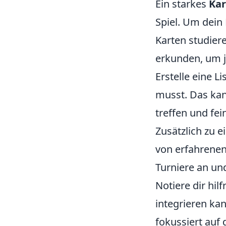
Ein starkes
Ka
Spiel. Um dein
Karten studier
erkunden, um j
Erstelle eine L
musst. Das kan
treffen und fe
Zusätzlich zu 
von erfahrenen 
Turniere an und
Notiere dir hil
integrieren ka
fokussiert auf