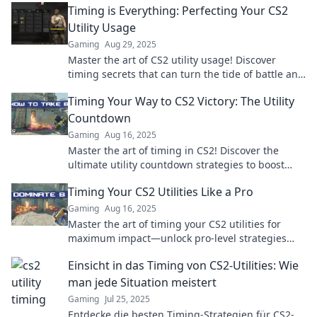
Timing is Everything: Perfecting Your CS2
Utility Usage
Gaming
Aug 29, 2025
Master the art of CS2 utility usage! Discover
timing secrets that can turn the tide of battle and
elevate your gameplay. Don't miss out!
Timing Your Way to CS2 Victory: The Utility
Countdown
Gaming
Aug 16, 2025
Master the art of timing in CS2! Discover the
ultimate utility countdown strategies to boost
your victory in every match!
Timing Your CS2 Utilities Like a Pro
Gaming
Aug 16, 2025
Master the art of timing your CS2 utilities for
maximum impact—unlock pro-level strategies
and elevate your gameplay now!
Einsicht in das Timing von CS2-Utilities: Wie
man jede Situation meistert
Gaming
Jul 25, 2025
Entdecke die besten Timing-Strategien für CS2-