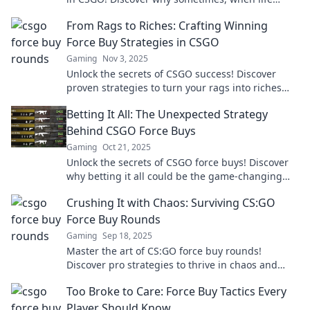
gives you lemons, you should grab an AWP!
From Rags to Riches: Crafting Winning
Force Buy Strategies in CSGO
Gaming
Nov 3, 2025
Unlock the secrets of CSGO success! Discover
proven strategies to turn your rags into riches
with winning force buy tactics.
Betting It All: The Unexpected Strategy
Behind CSGO Force Buys
Gaming
Oct 21, 2025
Unlock the secrets of CSGO force buys! Discover
why betting it all could be the game-changing
strategy you didn't see coming.
Crushing It with Chaos: Surviving CS:GO
Force Buy Rounds
Gaming
Sep 18, 2025
Master the art of CS:GO force buy rounds!
Discover pro strategies to thrive in chaos and
dominate your matches today!
Too Broke to Care: Force Buy Tactics Every
Player Should Know