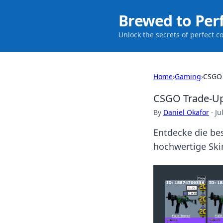
Brewed to Per
Unlock the secrets of perfect c
Home
›
Gaming
›
CSGO 
CSGO Trade-Ups
By
Daniel Okafor
·
Ju
Entdecke die be
hochwertige Ski