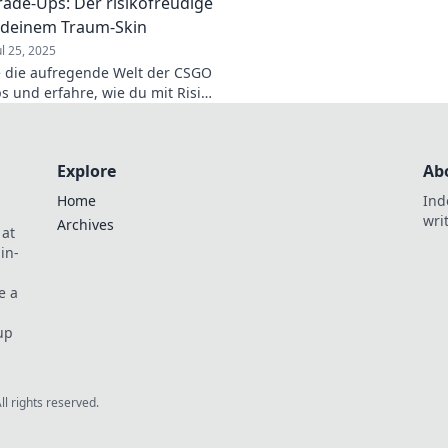
ade-Ups: Der risikofreudige
Handels nicht entg
 deinem Traum-Skin
ul 25, 2025
 die aufregende Welt der CSGO
s und erfahre, wie du mit Risiko
raum-Skin erzielen kannst!
Explore
Ab
Home
Ind
wri
Archives
 at
in-
e a
up
All rights reserved.