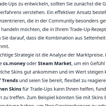
ade-Ups zu entwickeln, sollten Sie zunächst die 
rfahrens verstehen. Ein effektiver Ansatz besteh
onzentrieren, die in der Community besonders gef
 handeln möchten, die in Ihrem Trade-Up-Rezept
 Sie darauf, dass die Kombination aus Seltenhei
immt.
chtige Strategie ist die Analyse der Marktpreise.
ie
cs.money
oder
Steam Market
, um ein Gefühl
che Skins gut ankommen und im Wert steigen 
f Trends
und seien Sie bereit, flexibel zu reagiere
nen Skins
für Trade-Ups kann Ihnen helfen, fund
 zu treffen. Zum Beispiel könnten Sie mit Skins 
Abnutzung haben, um Ihre Gewinnchancen zu erh