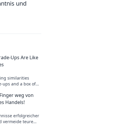
nntnis und
ade-Ups Are Like
es
ing similarities
-ups and a box of
t what sweet
Finger weg von
des Handels!
nisse erfolgreicher
 vermeide teure
Fallstricke des