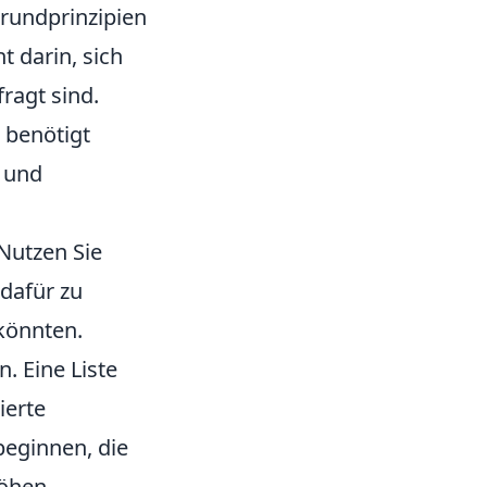
Grundprinzipien
t darin, sich
ragt sind.
 benötigt
t und
 Nutzen Sie
 dafür zu
könnten.
n. Eine Liste
ierte
beginnen, die
öhen.