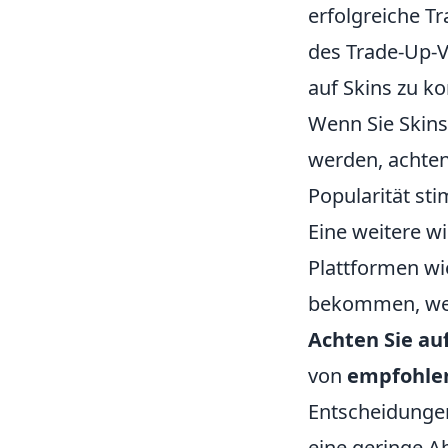
erfolgreiche Tr
des Trade-Up-Ve
auf Skins zu k
Wenn Sie Skins
werden, achten
Popularität st
Eine weitere wi
Plattformen w
bekommen, wel
Achten Sie au
von
empfohle
Entscheidungen
eine geringe 