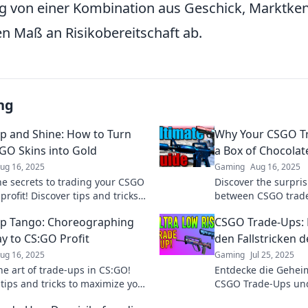
lg von einer Kombination aus Geschick, Marktke
 Maß an Risikobereitschaft ab.
ng
p and Shine: How to Turn
Why Your CSGO Tr
GO Skins into Gold
a Box of Chocolat
ug 16, 2025
Gaming
Aug 16, 2025
he secrets to trading your CSGO
Discover the surpris
 profit! Discover tips and tricks
between CSGO trade
our inventory into cash with
chocolates—find ou
p Tango: Choreographing
CSGO Trade-Ups: 
 and Shine.
surprises await!
y to CS:GO Profit
den Fallstricken 
ug 16, 2025
Gaming
Jul 25, 2025
he art of trade-ups in CS:GO!
Entdecke die Geheim
 tips and tricks to maximize your
CSGO Trade-Ups und
and dance your way to success!
Fehler! Lass dir die 