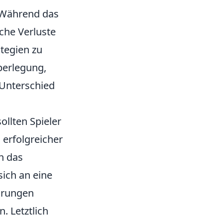
. Während das
che Verluste
ategien zu
berlegung,
 Unterschied
llten Spieler
 erfolgreicher
h das
sich an eine
ahrungen
. Letztlich