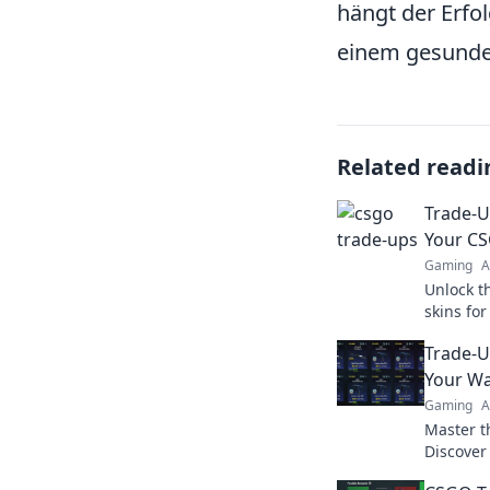
hängt der Erfo
einem gesunden
Related readi
Trade-U
Your CS
Gaming
A
Unlock t
skins for
to turn y
Trade-U
Trade-Up
Your Wa
Gaming
A
Master t
Discover
profits 