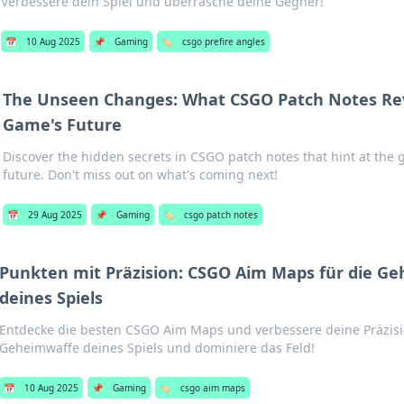
Verbessere dein Spiel und überrasche deine Gegner!
📅
10 Aug 2025
📌
Gaming
🏷️
csgo prefire angles
The Unseen Changes: What CSGO Patch Notes Re
Game's Future
Discover the hidden secrets in CSGO patch notes that hint at the g
future. Don't miss out on what's coming next!
📅
29 Aug 2025
📌
Gaming
🏷️
csgo patch notes
Punkten mit Präzision: CSGO Aim Maps für die G
deines Spiels
Entdecke die besten CSGO Aim Maps und verbessere deine Präzisi
Geheimwaffe deines Spiels und dominiere das Feld!
📅
10 Aug 2025
📌
Gaming
🏷️
csgo aim maps