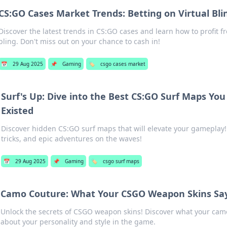
CS:GO Cases Market Trends: Betting on Virtual Bli
Discover the latest trends in CS:GO cases and learn how to profit f
bling. Don't miss out on your chance to cash in!
📅
29 Aug 2025
📌
Gaming
🏷️
csgo cases market
Surf's Up: Dive into the Best CS:GO Surf Maps Y
Existed
Discover hidden CS:GO surf maps that will elevate your gameplay! 
tricks, and epic adventures on the waves!
📅
29 Aug 2025
📌
Gaming
🏷️
csgo surf maps
Camo Couture: What Your CSGO Weapon Skins Sa
Unlock the secrets of CSGO weapon skins! Discover what your cam
about your personality and style in the game.