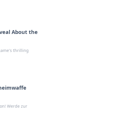
veal About the
ame's thrilling
eheimwaffe
on! Werde zur