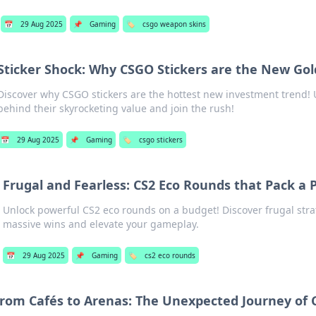
📅
29 Aug 2025
📌
Gaming
🏷️
csgo weapon skins
Sticker Shock: Why CSGO Stickers are the New Go
Discover why CSGO stickers are the hottest new investment trend! 
behind their skyrocketing value and join the rush!
📅
29 Aug 2025
📌
Gaming
🏷️
csgo stickers
Frugal and Fearless: CS2 Eco Rounds that Pack a
Unlock powerful CS2 eco rounds on a budget! Discover frugal strat
massive wins and elevate your gameplay.
📅
29 Aug 2025
📌
Gaming
🏷️
cs2 eco rounds
rom Cafés to Arenas: The Unexpected Journey of