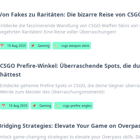
Von Fakes zu Raritäten: Die bizarre Reise von CS
Entdecke die faszinierende Wandlung von CSGO-Waffen-Skins von
begehrten Raritäten! Eine Reise voller Überraschungen!
📅
10 Aug 2025
📌
Gaming
🏷️
csgo weapon skins
CSGO Prefire-Winkel: Überraschende Spots, die du
hättest
Entdecke geheime Prefire-Spots in CSGO, die deine Gegner überr
Werde zum Meister des Überraschungsmoments!
📅
10 Aug 2025
📌
Gaming
🏷️
csgo prefire angles
Bridging Strategies: Elevate Your Game on Overpa
nlock game-changing strategies to elevate your Overpass skills. Dis