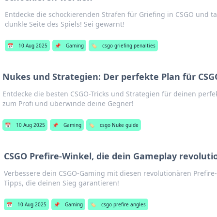
Entdecke die schockierenden Strafen für Griefing in CSGO und ta
dunkle Seite des Spiels! Sei gewarnt!
📅
10 Aug 2025
📌
Gaming
🏷️
csgo griefing penalties
Nukes und Strategien: Der perfekte Plan für CSG
Entdecke die besten CSGO-Tricks und Strategien für deinen perfe
zum Profi und überwinde deine Gegner!
📅
10 Aug 2025
📌
Gaming
🏷️
csgo Nuke guide
CSGO Prefire-Winkel, die dein Gameplay revolut
Verbessere dein CSGO-Gaming mit diesen revolutionären Prefire
Tipps, die deinen Sieg garantieren!
📅
10 Aug 2025
📌
Gaming
🏷️
csgo prefire angles