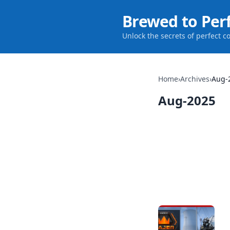
Brewed to Per
Unlock the secrets of perfect c
Home
›
Archives
›
Aug-
Aug-2025