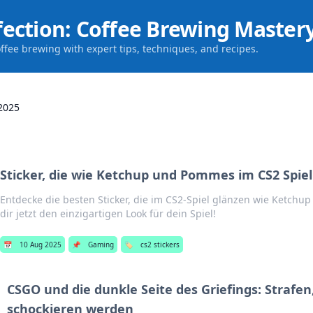
fection: Coffee Brewing Master
offee brewing with expert tips, techniques, and recipes.
2025
Sticker, die wie Ketchup und Pommes im CS2 Spie
Entdecke die besten Sticker, die im CS2-Spiel glänzen wie Ketch
dir jetzt den einzigartigen Look für dein Spiel!
📅
10 Aug 2025
📌
Gaming
🏷️
cs2 stickers
CSGO und die dunkle Seite des Griefings: Strafen,
schockieren werden