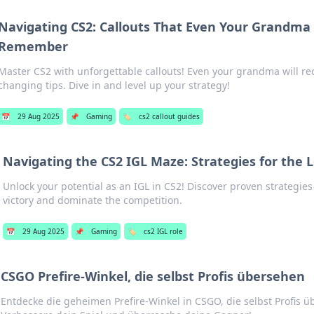
Navigating CS2: Callouts That Even Your Grandma
Remember
Master CS2 with unforgettable callouts! Even your grandma will r
changing tips. Dive in and level up your strategy!
📅
29 Aug 2025
📌
Gaming
🏷️
cs2 callout guides
Navigating the CS2 IGL Maze: Strategies for the 
Unlock your potential as an IGL in CS2! Discover proven strategies
victory and dominate the competition.
📅
29 Aug 2025
📌
Gaming
🏷️
cs2 IGL role
CSGO Prefire-Winkel, die selbst Profis übersehen
Entdecke die geheimen Prefire-Winkel in CSGO, die selbst Profis 