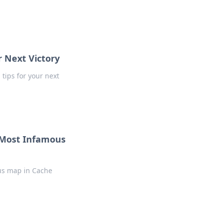
r Next Victory
tips for your next
s Most Infamous
ous map in Cache