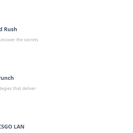
ld Rush
Uncover the secrets
 Punch
egies that deliver
 CSGO LAN