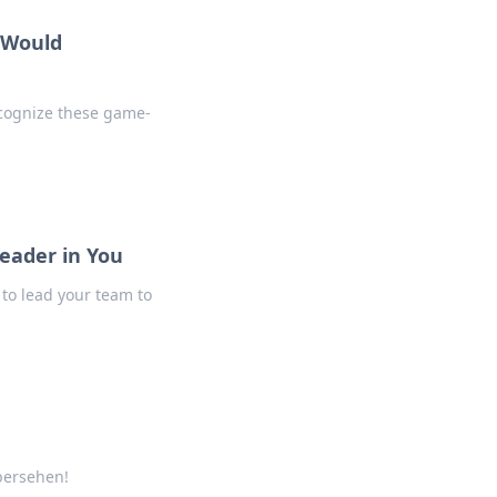
 Would
ecognize these game-
Leader in You
 to lead your team to
übersehen!