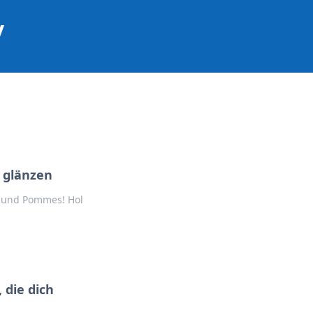
y
l glänzen
up und Pommes! Hol
 die dich