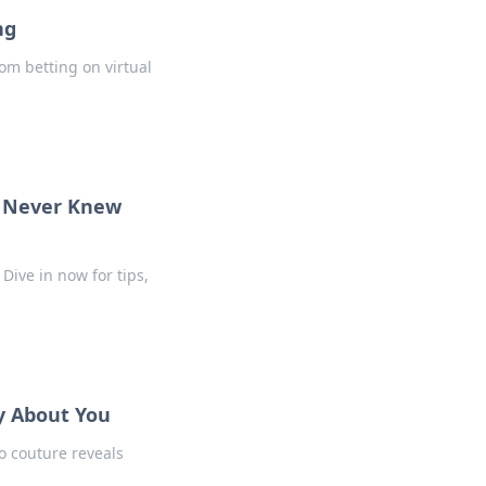
ng
rom betting on virtual
ou Never Knew
Dive in now for tips,
y About You
o couture reveals