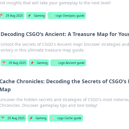
nd insights that will take your gameplay to the next level!
📅
29 Aug 2025
📌
Gaming
🏷️
csgo Overpass guide
Decoding CSGO's Ancient: A Treasure Map for You
Unlock the secrets of CSGO's Ancient map! Discover strategies and 
victory in this ultimate treasure map guide.
📅
29 Aug 2025
📌
Gaming
🏷️
csgo Ancient guide
Cache Chronicles: Decoding the Secrets of CSGO'
Map
Uncover the hidden secrets and strategies of CSGO's most notori
Chronicles. Discover gameplay tips and lore today!
📅
29 Aug 2025
📌
Gaming
🏷️
csgo Cache guide