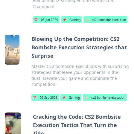
Bombenplatz-Strategien und werde zum
Champion!
📅
08 Jun 2025
📌
Gaming
🏷️
cs2 bombsite execution
Blowing Up the Competition: CS2
Bombsite Execution Strategies that
Surprise
Master CS2 bombsite executions with surprising
strategies that leave your opponents in the
dust. Elevate your game and dominate the
competition!
📅
09 Sep 2025
📌
Gaming
🏷️
cs2 bombsite execution
Cracking the Code: CS2 Bombsite
Execution Tactics That Turn the
Tide