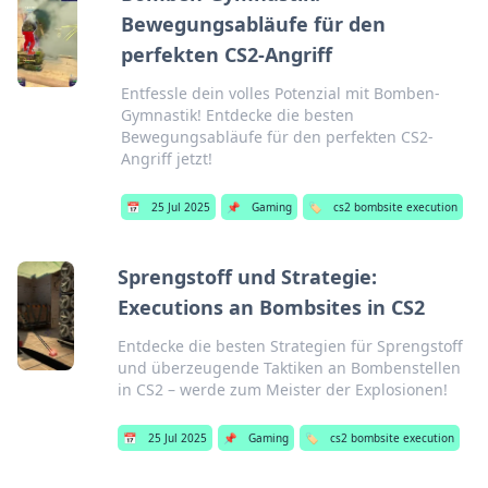
Bewegungsabläufe für den
perfekten CS2-Angriff
Entfessle dein volles Potenzial mit Bomben-
Gymnastik! Entdecke die besten
Bewegungsabläufe für den perfekten CS2-
Angriff jetzt!
📅
25 Jul 2025
📌
Gaming
🏷️
cs2 bombsite execution
Sprengstoff und Strategie:
Executions an Bombsites in CS2
Entdecke die besten Strategien für Sprengstoff
und überzeugende Taktiken an Bombenstellen
in CS2 – werde zum Meister der Explosionen!
📅
25 Jul 2025
📌
Gaming
🏷️
cs2 bombsite execution