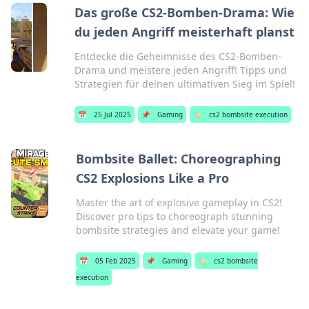
Das große CS2-Bomben-Drama: Wie
du jeden Angriff meisterhaft planst
Entdecke die Geheimnisse des CS2-Bomben-
Drama und meistere jeden Angriff! Tipps und
Strategien für deinen ultimativen Sieg im Spiel!
📅
25 Jul 2025
📌
Gaming
🏷️
cs2 bombsite execution
Bombsite Ballet: Choreographing
CS2 Explosions Like a Pro
Master the art of explosive gameplay in CS2!
Discover pro tips to choreograph stunning
bombsite strategies and elevate your game!
📅
05 Feb 2025
📌
Gaming
🏷️
cs2 bombsite
execution