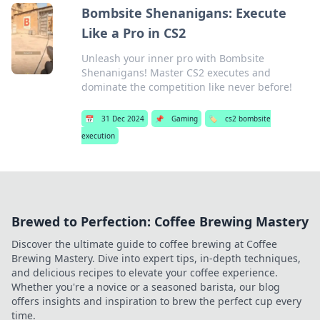
Bombsite Shenanigans: Execute
Like a Pro in CS2
Unleash your inner pro with Bombsite
Shenanigans! Master CS2 executes and
dominate the competition like never before!
📅
31 Dec 2024
📌
Gaming
🏷️
cs2 bombsite
execution
Brewed to Perfection: Coffee Brewing Mastery
Discover the ultimate guide to coffee brewing at Coffee
Brewing Mastery. Dive into expert tips, in-depth techniques,
and delicious recipes to elevate your coffee experience.
Whether you're a novice or a seasoned barista, our blog
offers insights and inspiration to brew the perfect cup every
time.