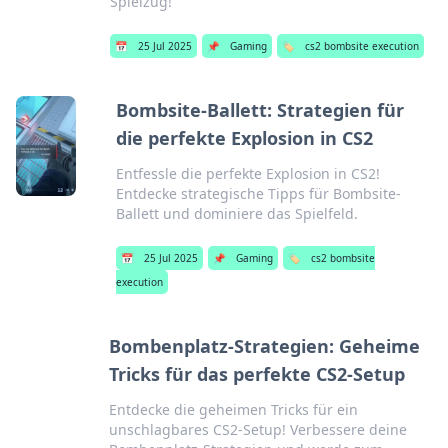
Spielzug!
📅
25 Jul 2025
📌
Gaming
🏷️
cs2 bombsite execution
Bombsite-Ballett: Strategien für
die perfekte Explosion in CS2
Entfessle die perfekte Explosion in CS2!
Entdecke strategische Tipps für Bombsite-
Ballett und dominiere das Spielfeld.
📅
25 Jul 2025
📌
Gaming
🏷️
cs2 bombsite
execution
Bombenplatz-Strategien: Geheime
Tricks für das perfekte CS2-Setup
Entdecke die geheimen Tricks für ein
unschlagbares CS2-Setup! Verbessere deine