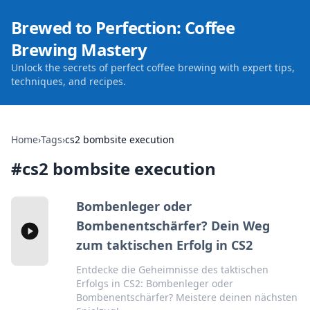
Brewed to Perfection: Coffee
Brewing Mastery
Unlock the secrets of perfect coffee brewing with expert tips,
techniques, and recipes.
Home
›
Tags
›
cs2 bombsite execution
#
cs2 bombsite execution
Bombenleger oder
Bombenentschärfer? Dein Weg
zum taktischen Erfolg in CS2
Entdecke die Geheimnisse des taktischen
Erfolgs in CS2: Bombenleger oder
Bombenentschärfer? Meistere deinen nächsten