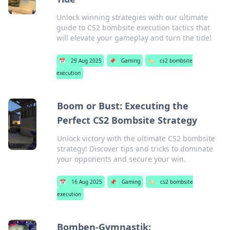
Unlock winning strategies with our ultimate
guide to CS2 bombsite execution tactics that
will elevate your gameplay and turn the tide!
📅
29 Aug 2025
📌
Gaming
🏷️
cs2 bombsite
execution
Boom or Bust: Executing the
Perfect CS2 Bombsite Strategy
Unlock victory with the ultimate CS2 bombsite
strategy! Discover tips and tricks to dominate
your opponents and secure your win.
📅
16 Aug 2025
📌
Gaming
🏷️
cs2 bombsite
execution
Bomben-Gymnastik: